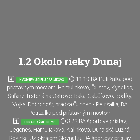
1.2 Okolo rieky Dunaj
4️⃣
⏱ 11:10 BA Petržalka pod
K VODNÉMU DIELU GABČÍKOVO
prístavným mostom, Hamuliakovo, Čilistov, Kyselica,
Šuľany, Trstená na Ostrove, Baka, Gabčíkovo, Bodíky,
Vojka, Dobrohošť, hrádza Čunovo - Petržalka, BA
Petržalka pod prístavným mostom
1️⃣
⏱ 3:23 BA športový prístav,
DUNAJSKÝMI LUHMI:
Jegeneš, Hamuliakovo, Kalinkovo, Dunajská Lužná,
Rovinka, JZ okrajom Slovnaftu, BA športový prístav